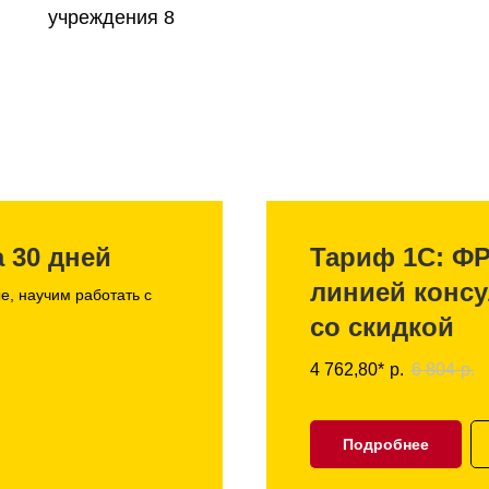
учреждения 8
 30 дней
Тариф 1С: Ф
линией конс
е, научим работать с
со скидкой
4 762,80*
р.
6 804
р.
Подробнее