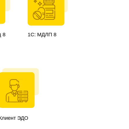
д 8
1С: МДЛП 8
Клиент ЭДО